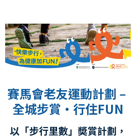
賽馬會老友運動計劃 – 
全城步賞·行住FUN
以「步⾏里數」奬賞計劃，