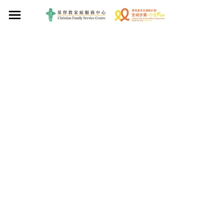
首頁
關於我們
活動情報
合作及支持夥伴
關於健步行
計劃持份者心聲
快樂步行·全城Get Set Walk
健步領袖心聲
健步小組心聲
聯絡我們
參加者心聲
Facebook